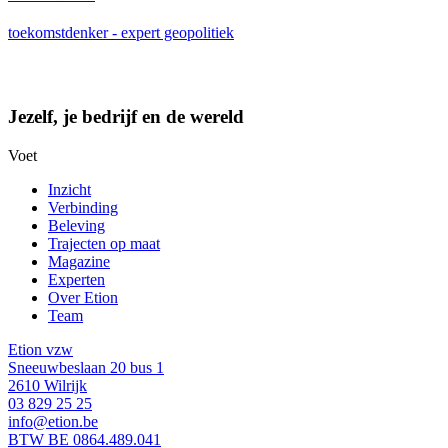
toekomstdenker - expert geopolitiek
Jezelf, je bedrijf en de wereld
Voet
Inzicht
Verbinding
Beleving
Trajecten op maat
Magazine
Experten
Over Etion
Team
Etion vzw
Sneeuwbeslaan 20 bus 1
2610 Wilrijk
03 829 25 25
info@etion.be
BTW BE 0864.489.041