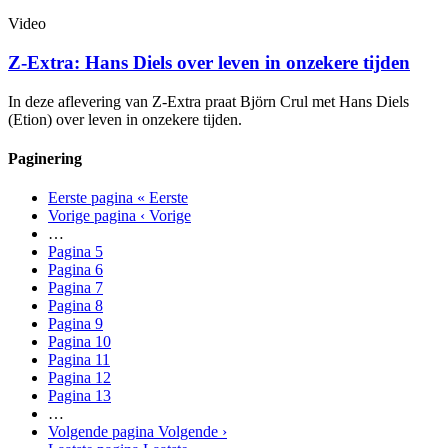
Video
Z-Extra: Hans Diels over leven in onzekere tijden
In deze aflevering van Z-Extra praat Björn Crul met Hans Diels
(Etion) over leven in onzekere tijden.
Paginering
Eerste pagina
« Eerste
Vorige pagina
‹ Vorige
…
Pagina
5
Pagina
6
Pagina
7
Pagina
8
Pagina
9
Pagina
10
Pagina
11
Pagina
12
Pagina
13
…
Volgende pagina
Volgende ›