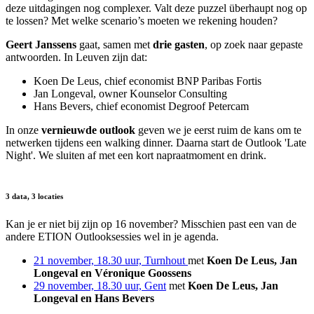
deze uitdagingen nog complexer. Valt deze puzzel überhaupt nog op
te lossen? Met welke scenario’s moeten we rekening houden?
Geert Janssens
gaat, samen met
drie gasten
, op zoek naar gepaste
antwoorden. In Leuven zijn dat:
Koen De Leus, chief economist BNP Paribas Fortis
Jan Longeval, owner Kounselor Consulting
Hans Bevers, chief economist Degroof Petercam
In onze
vernieuwde outlook
geven we je eerst ruim de kans om te
netwerken tijdens een walking dinner. Daarna start de Outlook 'Late
Night'. We sluiten af met een kort napraatmoment en drink.
3 data, 3 locaties
Kan je er niet bij zijn op 16 november? Misschien past een van de
andere ETION Outlooksessies wel in je agenda.
21 november, 18.30 uur, Turnhout
met
Koen De Leus, Jan
Longeval en Véronique Goossens
29 november, 18.30 uur, Gent
met
Koen De Leus, Jan
Longeval en Hans Bevers